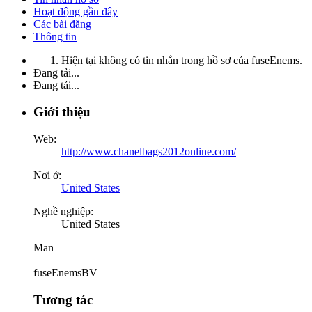
Hoạt động gần đây
Các bài đăng
Thông tin
Hiện tại không có tin nhắn trong hồ sơ của fuseEnems.
Đang tải...
Đang tải...
Giới thiệu
Web:
http://www.chanelbags2012online.com/
Nơi ở:
United States
Nghề nghiệp:
United States
Man
fuseEnemsBV
Tương tác