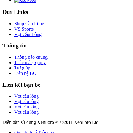
Our Links
Shop Cầu Lông
VS Sports
Vợt Cầu Lông
Thông tin
Thông báo chung
Thắc mắc, góp ý
Trợ giúp
Liên hệ BQT
Liên kết bạn bè
Vợt cầu lông
Vợt cầu lông
Vợt cầu lông
Vợt cầu lông
Diễn đàn sử dụng XenForo™ ©2011 XenForo Ltd.
Quy định và Nội quy