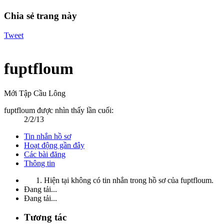
Chia sẻ trang này
Tweet
fuptfloum
Mới Tập Cầu Lông
fuptfloum được nhìn thấy lần cuối:
2/2/13
Tin nhắn hồ sơ
Hoạt động gần đây
Các bài đăng
Thông tin
Hiện tại không có tin nhắn trong hồ sơ của fuptfloum.
Đang tải...
Đang tải...
Tương tác