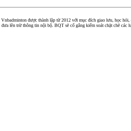
badminton được thành lập từ 2012 với mục đích giao lưu, học hỏi, ch
n đưa lên trừ thông tin nội bộ. BQT sẽ cố gắng kiểm soát chặt chẽ các