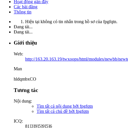
Hoạt động gần đây
Các bài đăng
Thông tin
Hiện tại không có tin nhắn trong hồ sơ của fpgfqtn.
Đang tải...
Đang tải...
Giới thiệu
Web:
http://163.20.163.19/twxoops/html/modules/newbb/new
Man
hldqmbxCO
Tương tác
Nội dung:
Tìm tất cả nội dung bởi fpgfqtn
Tìm tất cả chủ đề bởi fpgfqtn
ICQ:
81]3]9]5]9]5]6