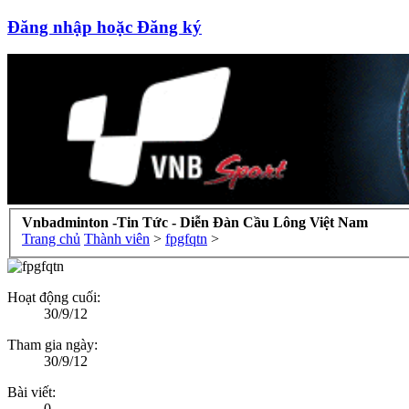
Đăng nhập hoặc Đăng ký
Vnbadminton -Tin Tức - Diễn Đàn Cầu Lông Việt Nam
Trang chủ
Thành viên
>
fpgfqtn
>
Hoạt động cuối:
30/9/12
Tham gia ngày:
30/9/12
Bài viết:
0