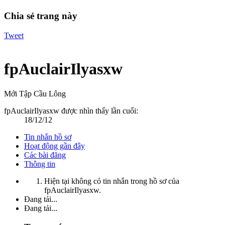
Chia sẻ trang này
Tweet
fpAuclairIlyasxw
Mới Tập Cầu Lông
fpAuclairIlyasxw được nhìn thấy lần cuối:
18/12/12
Tin nhắn hồ sơ
Hoạt động gần đây
Các bài đăng
Thông tin
Hiện tại không có tin nhắn trong hồ sơ của
fpAuclairIlyasxw.
Đang tải...
Đang tải...