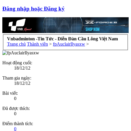
Đăng nhập hoặc Đăng ký
Vnbadminton -Tin Tức - Diễn Đàn Cầu Lông Việt Nam
Trang chủ
Thành viên
>
fpAuclairIlyasxw
>
Hoạt động cuối:
18/12/12
Tham gia ngày:
18/12/12
Bài viết:
0
Đã được thích:
0
Điểm thành tích:
0