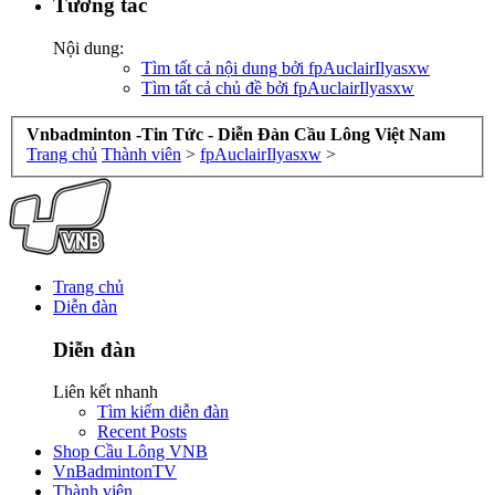
Tương tác
Nội dung:
Tìm tất cả nội dung bởi fpAuclairIlyasxw
Tìm tất cả chủ đề bởi fpAuclairIlyasxw
Vnbadminton -Tin Tức - Diễn Đàn Cầu Lông Việt Nam
Trang chủ
Thành viên
>
fpAuclairIlyasxw
>
Trang chủ
Diễn đàn
Diễn đàn
Liên kết nhanh
Tìm kiếm diễn đàn
Recent Posts
Shop Cầu Lông VNB
VnBadmintonTV
Thành viên