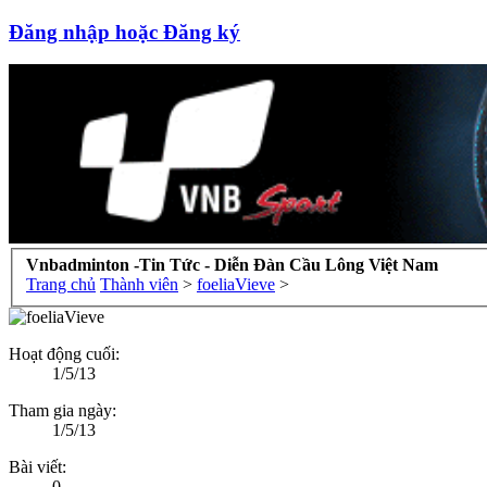
Đăng nhập hoặc Đăng ký
Vnbadminton -Tin Tức - Diễn Đàn Cầu Lông Việt Nam
Trang chủ
Thành viên
>
foeliaVieve
>
Hoạt động cuối:
1/5/13
Tham gia ngày:
1/5/13
Bài viết:
0