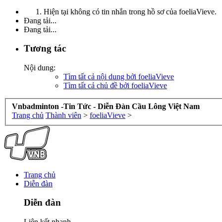
Hiện tại không có tin nhắn trong hồ sơ của foeliaVieve.
Đang tải...
Đang tải...
Tương tác
Nội dung:
Tìm tất cả nội dung bởi foeliaVieve
Tìm tất cả chủ đề bởi foeliaVieve
Vnbadminton -Tin Tức - Diễn Đàn Cầu Lông Việt Nam
Trang chủ
Thành viên
>
foeliaVieve
>
Trang chủ
Diễn đàn
Diễn đàn
Liên kết nhanh