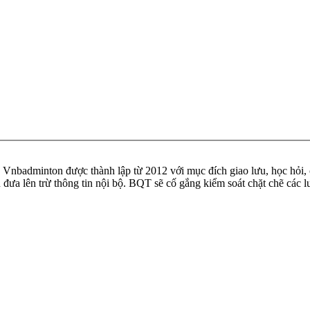
badminton được thành lập từ 2012 với mục đích giao lưu, học hỏi, ch
n đưa lên trừ thông tin nội bộ. BQT sẽ cố gắng kiểm soát chặt chẽ các