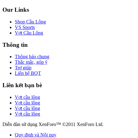
Our Links
Shop Cầu Lông
VS Sports
Vợt Cầu Lông
Thông tin
Thông báo chung
Thắc mắc, góp ý
Trợ giúp
Liên hệ BQT
Liên kết bạn bè
Vợt cầu lông
Vợt cầu lông
Vợt cầu lông
Vợt cầu lông
Diễn đàn sử dụng XenForo™ ©2011 XenForo Ltd.
Quy định và Nội quy