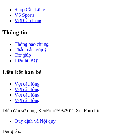
Shop Cầu Lông
VS Sports
Vợt Cầu Lông
Thông tin
Thông báo chung
Thắc mắc, góp ý
Trợ giúp
Liên hệ BQT
Liên kết bạn bè
Vợt cầu lông
Vợt cầu lông
Vợt cầu lông
Vợt cầu lông
Diễn đàn sử dụng XenForo™ ©2011 XenForo Ltd.
Quy định và Nội quy
Đang tải...