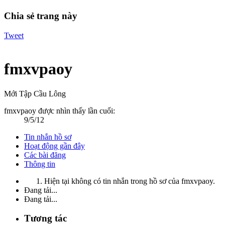
Chia sẻ trang này
Tweet
fmxvpaoy
Mới Tập Cầu Lông
fmxvpaoy được nhìn thấy lần cuối:
9/5/12
Tin nhắn hồ sơ
Hoạt động gần đây
Các bài đăng
Thông tin
Hiện tại không có tin nhắn trong hồ sơ của fmxvpaoy.
Đang tải...
Đang tải...
Tương tác