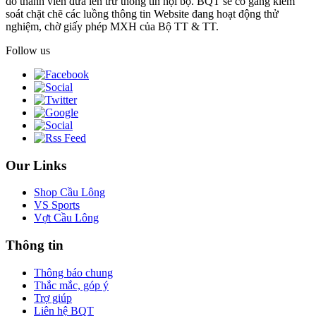
do thành viên đưa lên trừ thông tin nội bộ. BQT sẽ cố gắng kiểm
soát chặt chẽ các luồng thông tin Website đang hoạt động thử
nghiệm, chờ giấy phép MXH của Bộ TT & TT.
Follow us
Our Links
Shop Cầu Lông
VS Sports
Vợt Cầu Lông
Thông tin
Thông báo chung
Thắc mắc, góp ý
Trợ giúp
Liên hệ BQT