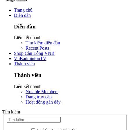
Trang chủ
Diễn đàn
Diễn đàn
Liên kết nhanh
Tìm kiếm diễn đàn
Recent Posts
Shop Cầu Lông VNB
VnBadmintonTV
Thành viên
Thành viên
Liên kết nhanh
Notable Members
Đang truy cập
Hoạt động gần đây
Tìm kiếm