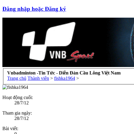
Đăng nhập hoặc Đăng ký
Vnbadminton -Tin Tức - Diễn Đàn Cầu Lông Việt Nam
Trang chủ
Thành viên
>
fishka1964
>
Hoạt động cuối:
28/7/12
Tham gia ngày:
28/7/12
Bài viết:
0