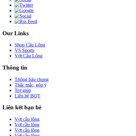
Our Links
Shop Cầu Lông
VS Sports
Vợt Cầu Lông
Thông tin
Thông báo chung
Thắc mắc, góp ý
Trợ giúp
Liên hệ BQT
Liên kết bạn bè
Vợt cầu lông
Vợt cầu lông
Vợt cầu lông
Vợt cầu lông