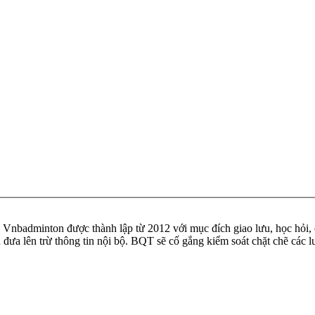
badminton được thành lập từ 2012 với mục đích giao lưu, học hỏi, ch
n đưa lên trừ thông tin nội bộ. BQT sẽ cố gắng kiểm soát chặt chẽ các