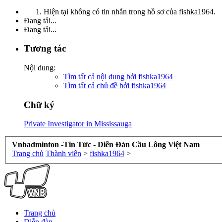
Hiện tại không có tin nhắn trong hồ sơ của fishka1964.
Đang tải...
Đang tải...
Tương tác
Nội dung:
Tìm tất cả nội dung bởi fishka1964
Tìm tất cả chủ đề bởi fishka1964
Chữ ký
Private Investigator in Mississauga
Vnbadminton -Tin Tức - Diễn Đàn Cầu Lông Việt Nam
Trang chủ
Thành viên
>
fishka1964
>
Trang chủ
Diễn đàn