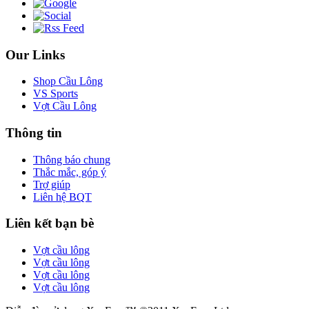
Our Links
Shop Cầu Lông
VS Sports
Vợt Cầu Lông
Thông tin
Thông báo chung
Thắc mắc, góp ý
Trợ giúp
Liên hệ BQT
Liên kết bạn bè
Vợt cầu lông
Vợt cầu lông
Vợt cầu lông
Vợt cầu lông