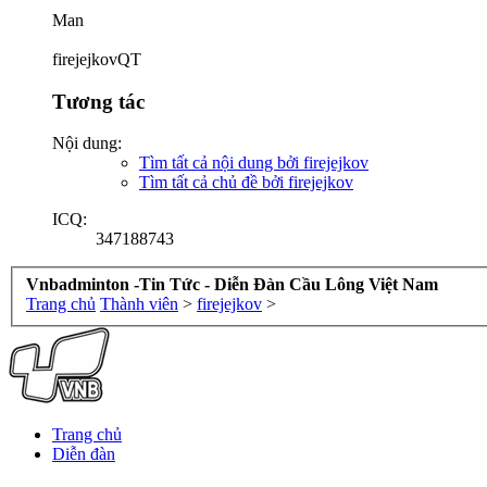
Man
firejejkovQT
Tương tác
Nội dung:
Tìm tất cả nội dung bởi firejejkov
Tìm tất cả chủ đề bởi firejejkov
ICQ:
347188743
Vnbadminton -Tin Tức - Diễn Đàn Cầu Lông Việt Nam
Trang chủ
Thành viên
>
firejejkov
>
Trang chủ
Diễn đàn