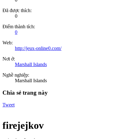
Đã được thích:
0
Điểm thành tích:
0
Web:
http://jeux-online0.com/
Nơi ở:
Marshall Islands
Nghề nghiệp:
Marshall Islands
Chia sẻ trang này
Tweet
firejejkov