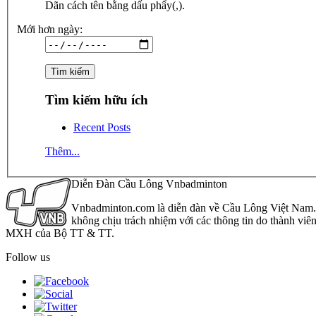
Dãn cách tên bằng dấu phẩy(,).
Mới hơn ngày:
Tìm kiếm hữu ích
Recent Posts
Thêm...
Diễn Đàn Cầu Lông Vnbadminton
Vnbadminton.com là diễn đàn về Cầu Lông Việt Nam. Vn
không chịu trách nhiệm với các thông tin do thành viê
MXH của Bộ TT & TT.
Follow us