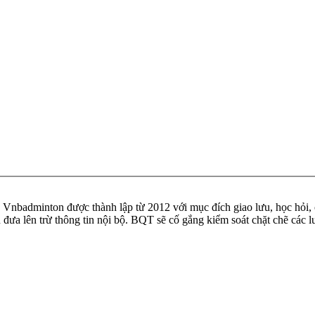
badminton được thành lập từ 2012 với mục đích giao lưu, học hỏi, ch
n đưa lên trừ thông tin nội bộ. BQT sẽ cố gắng kiểm soát chặt chẽ các