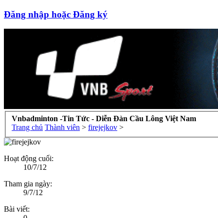
Đăng nhập hoặc Đăng ký
Vnbadminton -Tin Tức - Diễn Đàn Cầu Lông Việt Nam
Trang chủ
Thành viên
>
firejejkov
>
Hoạt động cuối:
10/7/12
Tham gia ngày:
9/7/12
Bài viết:
0