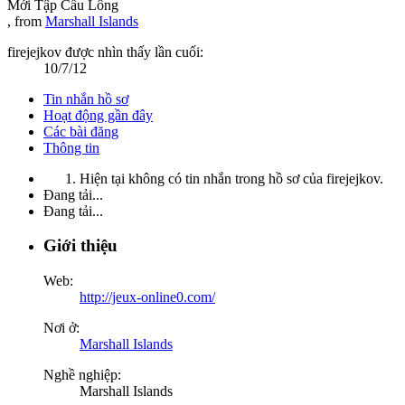
Mới Tập Cầu Lông
,
from
Marshall Islands
firejejkov được nhìn thấy lần cuối:
10/7/12
Tin nhắn hồ sơ
Hoạt động gần đây
Các bài đăng
Thông tin
Hiện tại không có tin nhắn trong hồ sơ của firejejkov.
Đang tải...
Đang tải...
Giới thiệu
Web:
http://jeux-online0.com/
Nơi ở:
Marshall Islands
Nghề nghiệp:
Marshall Islands