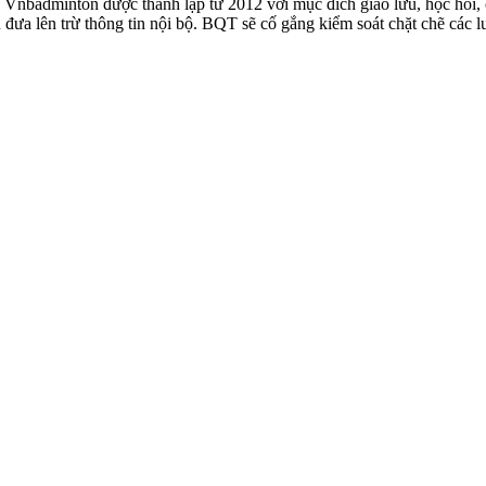
badminton được thành lập từ 2012 với mục đích giao lưu, học hỏi, ch
n đưa lên trừ thông tin nội bộ. BQT sẽ cố gắng kiểm soát chặt chẽ các