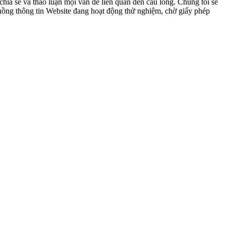
ia sẻ và thảo luận mọi vấn đề liên quan đến cầu lông. Chúng tôi sẽ
 luồng thông tin Website đang hoạt động thử nghiệm, chờ giấy phép