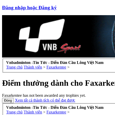
Đăng nhập hoặc Đăng ký
Vnbadminton -Tin Tức - Diễn Đàn Cầu Lông Việt Nam
Trang chủ
Thành viên
>
Faxarkentee
>
Điểm thưởng dành cho Faxarke
Faxarkentee has not been awarded any trophies yet.
Xem tất cả thành tích có thể đạt được
Vnbadminton -Tin Tức - Diễn Đàn Cầu Lông Việt Nam
Trang chủ
Thành viên
>
Faxarkentee
>