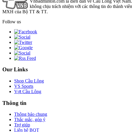
Vnbadminton.com là diễn đàn về Cầu Lông Việt Nam. Vn
không chịu trách nhiệm với các thông tin do thành viê
MXH của Bộ TT & TT.
Follow us
Our Links
Shop Cầu Lông
VS Sports
Vợt Cầu Lông
Thông tin
Thông báo chung
Thắc mắc, góp ý
Trợ giúp
Liên hệ BQT