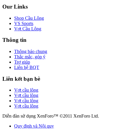
Our Links
Shop Cầu Lông
VS Sports
Vợt Cầu Lông
Thông tin
Thông báo chung
Thắc mắc, góp ý
Trợ giúp
Liên hệ BQT
Liên kết bạn bè
Vợt cầu lông
Vợt cầu lông
Vợt cầu lông
Vợt cầu lông
Diễn đàn sử dụng XenForo™ ©2011 XenForo Ltd.
Quy định và Nội quy