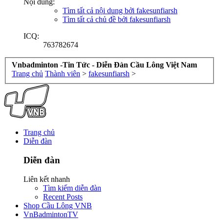
Nội dung:
Tìm tất cả nội dung bởi fakesunfiarsh
Tìm tất cả chủ đề bởi fakesunfiarsh
ICQ:
763782674
Vnbadminton -Tin Tức - Diễn Đàn Cầu Lông Việt Nam
Trang chủ
Thành viên
>
fakesunfiarsh
>
Trang chủ
Diễn đàn
Diễn đàn
Liên kết nhanh
Tìm kiếm diễn đàn
Recent Posts
Shop Cầu Lông VNB
VnBadmintonTV