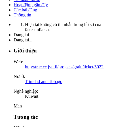
Hoạt động gần đây
Các bài đăng
Thông tin
Hiện tại không có tin nhắn trong hồ sơ của
fakesunfiarsh.
Đang tải...
Đang tải...
Giới thiệu
Web:
http://trac.cc.jyu.fi/projects/grain/ticket/5022
Nơi ở:
Trinidad and Tobago
Nghề nghiệp:
Kuwait
Man
Tương tác