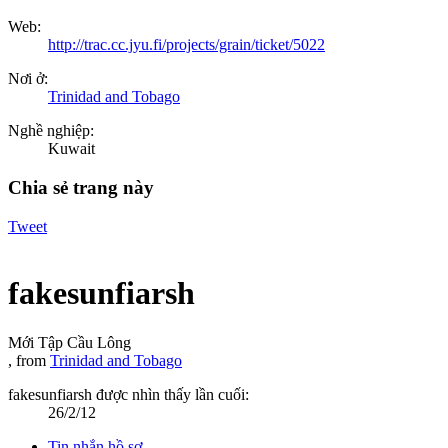
Web:
http://trac.cc.jyu.fi/projects/grain/ticket/5022
Nơi ở:
Trinidad and Tobago
Nghề nghiệp:
Kuwait
Chia sẻ trang này
Tweet
fakesunfiarsh
Mới Tập Cầu Lông
,
from
Trinidad and Tobago
fakesunfiarsh được nhìn thấy lần cuối:
26/2/12
Tin nhắn hồ sơ