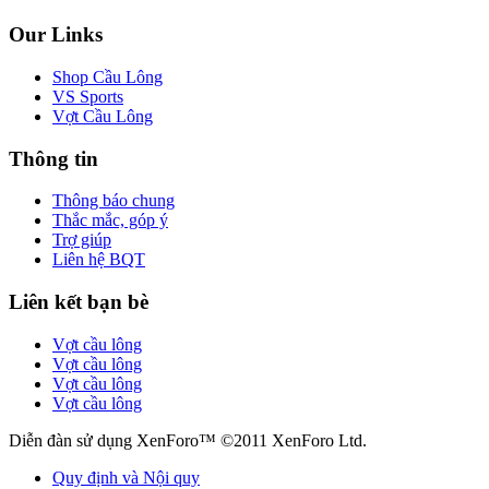
Our Links
Shop Cầu Lông
VS Sports
Vợt Cầu Lông
Thông tin
Thông báo chung
Thắc mắc, góp ý
Trợ giúp
Liên hệ BQT
Liên kết bạn bè
Vợt cầu lông
Vợt cầu lông
Vợt cầu lông
Vợt cầu lông
Diễn đàn sử dụng XenForo™ ©2011 XenForo Ltd.
Quy định và Nội quy