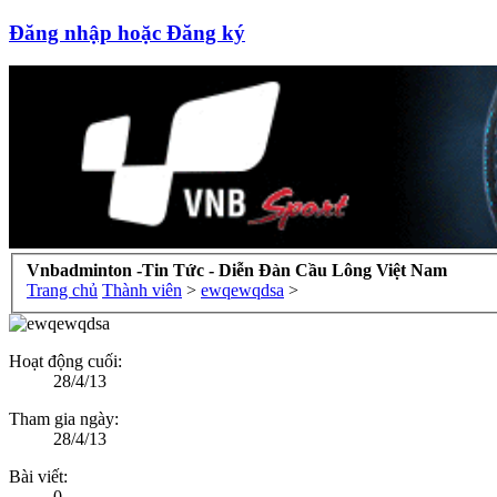
Đăng nhập hoặc Đăng ký
Vnbadminton -Tin Tức - Diễn Đàn Cầu Lông Việt Nam
Trang chủ
Thành viên
>
ewqewqdsa
>
Hoạt động cuối:
28/4/13
Tham gia ngày:
28/4/13
Bài viết:
0