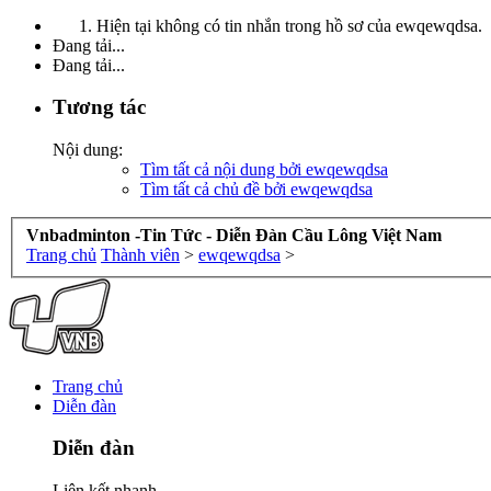
Hiện tại không có tin nhắn trong hồ sơ của ewqewqdsa.
Đang tải...
Đang tải...
Tương tác
Nội dung:
Tìm tất cả nội dung bởi ewqewqdsa
Tìm tất cả chủ đề bởi ewqewqdsa
Vnbadminton -Tin Tức - Diễn Đàn Cầu Lông Việt Nam
Trang chủ
Thành viên
>
ewqewqdsa
>
Trang chủ
Diễn đàn
Diễn đàn
Liên kết nhanh