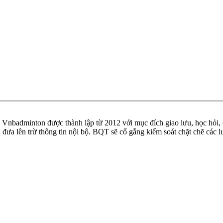
badminton được thành lập từ 2012 với mục đích giao lưu, học hỏi, ch
n đưa lên trừ thông tin nội bộ. BQT sẽ cố gắng kiểm soát chặt chẽ các