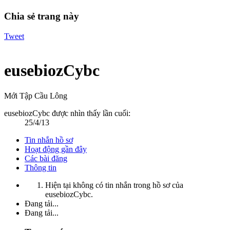
Chia sẻ trang này
Tweet
eusebiozCybc
Mới Tập Cầu Lông
eusebiozCybc được nhìn thấy lần cuối:
25/4/13
Tin nhắn hồ sơ
Hoạt động gần đây
Các bài đăng
Thông tin
Hiện tại không có tin nhắn trong hồ sơ của
eusebiozCybc.
Đang tải...
Đang tải...