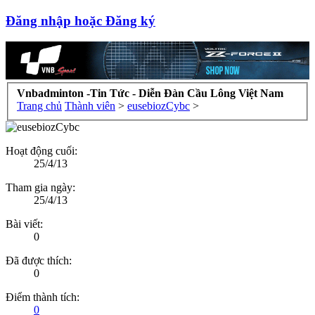
Đăng nhập hoặc Đăng ký
Vnbadminton -Tin Tức - Diễn Đàn Cầu Lông Việt Nam
Trang chủ
Thành viên
>
eusebiozCybc
>
Hoạt động cuối:
25/4/13
Tham gia ngày:
25/4/13
Bài viết:
0
Đã được thích:
0
Điểm thành tích:
0