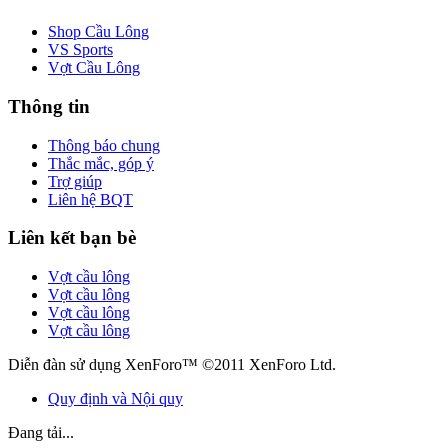
Shop Cầu Lông
VS Sports
Vợt Cầu Lông
Thông tin
Thông báo chung
Thắc mắc, góp ý
Trợ giúp
Liên hệ BQT
Liên kết bạn bè
Vợt cầu lông
Vợt cầu lông
Vợt cầu lông
Vợt cầu lông
Diễn đàn sử dụng XenForo™ ©2011 XenForo Ltd.
Quy định và Nội quy
Đang tải...