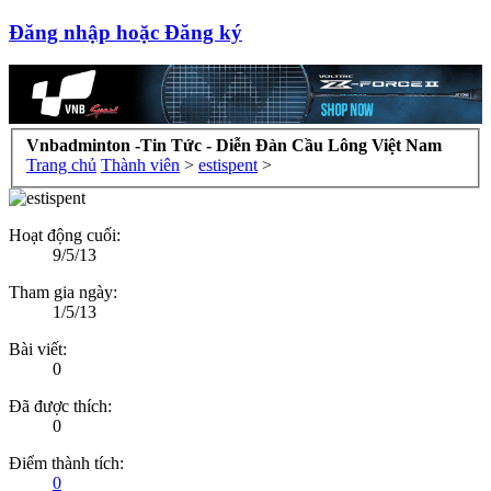
Đăng nhập hoặc Đăng ký
Vnbadminton -Tin Tức - Diễn Đàn Cầu Lông Việt Nam
Trang chủ
Thành viên
>
estispent
>
Hoạt động cuối:
9/5/13
Tham gia ngày:
1/5/13
Bài viết:
0
Đã được thích:
0
Điểm thành tích:
0