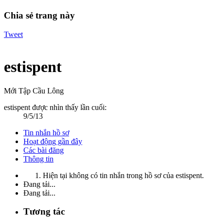
Chia sẻ trang này
Tweet
estispent
Mới Tập Cầu Lông
estispent được nhìn thấy lần cuối:
9/5/13
Tin nhắn hồ sơ
Hoạt động gần đây
Các bài đăng
Thông tin
Hiện tại không có tin nhắn trong hồ sơ của estispent.
Đang tải...
Đang tải...
Tương tác