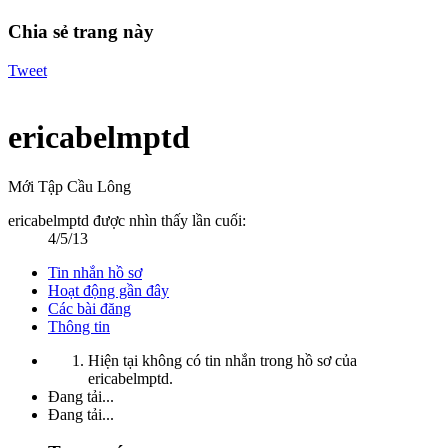
Chia sẻ trang này
Tweet
ericabelmptd
Mới Tập Cầu Lông
ericabelmptd được nhìn thấy lần cuối:
4/5/13
Tin nhắn hồ sơ
Hoạt động gần đây
Các bài đăng
Thông tin
Hiện tại không có tin nhắn trong hồ sơ của
ericabelmptd.
Đang tải...
Đang tải...