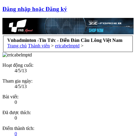
Đăng nhập hoặc Đăng ký
Vnbadminton -Tin Tức - Diễn Đàn Cầu Lông Việt Nam
Trang chủ
Thành viên
>
ericabelmptd
>
Hoạt động cuối:
4/5/13
Tham gia ngày:
4/5/13
Bài viết:
0
Đã được thích:
0
Điểm thành tích:
0