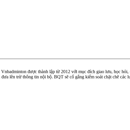
badminton được thành lập từ 2012 với mục đích giao lưu, học hỏi, ch
n đưa lên trừ thông tin nội bộ. BQT sẽ cố gắng kiểm soát chặt chẽ các