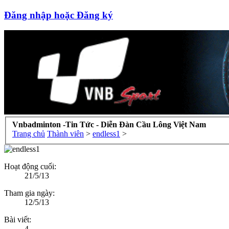
Đăng nhập hoặc Đăng ký
Vnbadminton -Tin Tức - Diễn Đàn Cầu Lông Việt Nam
Trang chủ
Thành viên
>
endless1
>
Hoạt động cuối:
21/5/13
Tham gia ngày:
12/5/13
Bài viết:
4