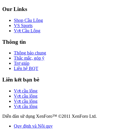
Our Links
Shop Cầu Lông
VS Sports
Vợt Cầu Lông
Thông tin
Thông báo chung
Thắc mắc, góp ý
Trợ giúp
Liên hệ BQT
Liên kết bạn bè
Vợt cầu lông
Vợt cầu lông
Vợt cầu lông
Vợt cầu lông
Diễn đàn sử dụng XenForo™ ©2011 XenForo Ltd.
Quy định và Nội quy