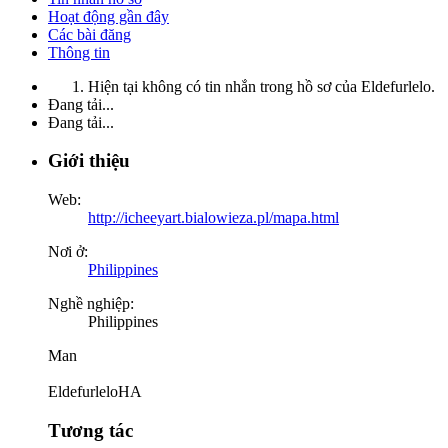
Hoạt động gần đây
Các bài đăng
Thông tin
Hiện tại không có tin nhắn trong hồ sơ của Eldefurlelo.
Đang tải...
Đang tải...
Giới thiệu
Web:
http://icheeyart.bialowieza.pl/mapa.html
Nơi ở:
Philippines
Nghề nghiệp:
Philippines
Man
EldefurleloHA
Tương tác