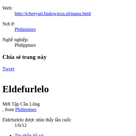
Web:
http://icheeyart.bialowieza.pl/mapa.html
Nơi ở:
Philippines
Nghề nghiệp:
Philippines
Chia sẻ trang này
Tweet
Eldefurlelo
Mới Tập Cầu Lông
,
from
Philippines
Eldefurlelo được nhìn thấy lần cuối:
1/6/12
Tin nhắn hồ sơ