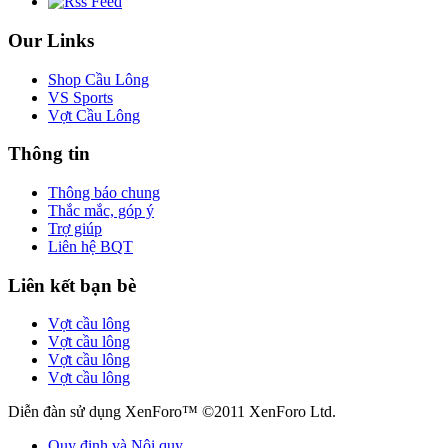
Our Links
Shop Cầu Lông
VS Sports
Vợt Cầu Lông
Thông tin
Thông báo chung
Thắc mắc, góp ý
Trợ giúp
Liên hệ BQT
Liên kết bạn bè
Vợt cầu lông
Vợt cầu lông
Vợt cầu lông
Vợt cầu lông
Diễn đàn sử dụng XenForo™ ©2011 XenForo Ltd.
Quy định và Nội quy