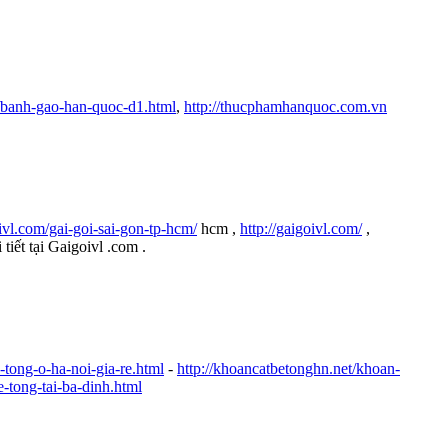
/banh-gao-han-quoc-d1.html
,
http://thucphamhanquoc.com.vn
oivl.com/gai-goi-sai-gon-tp-hcm/
hcm ,
http://gaigoivl.com/
,
iết tại Gaigoivl .com .
-tong-o-ha-noi-gia-re.html
-
http://khoancatbetonghn.net/khoan-
e-tong-tai-ba-dinh.html