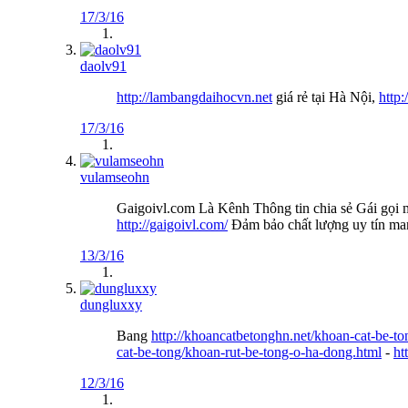
17/3/16
daolv91
http://lambangdaihocvn.net
giá rẻ tại Hà Nội,
http
17/3/16
vulamseohn
Gaigoivl.com Là Kênh Thông tin chia sẻ Gái gọi 
http://gaigoivl.com/
Đảm bảo chất lượng uy tín mang 
13/3/16
dungluxxy
Bang
http://khoancatbetonghn.net/khoan-cat-be-to
cat-be-tong/khoan-rut-be-tong-o-ha-dong.html
-
ht
12/3/16