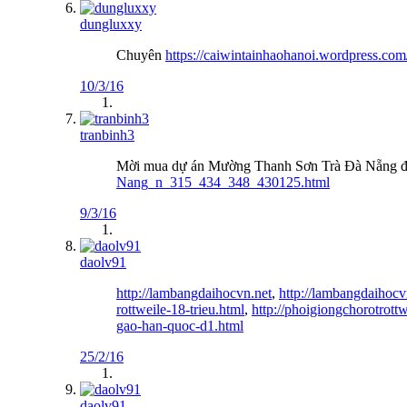
dungluxxy
Chuyên
https://caiwintainhaohanoi.wordpress.com
10/3/16
tranbinh3
Mời mua dự án Mường Thanh Sơn Trà Đà Nẵng đ
Nang_n_315_434_348_430125.html
9/3/16
daolv91
http://lambangdaihocvn.net
,
http://lambangdaihocv
rottweile-18-trieu.html
,
http://phoigiongchorotrott
gao-han-quoc-d1.html
25/2/16
daolv91