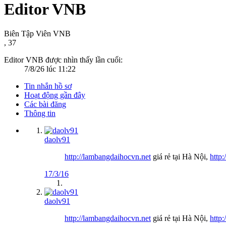
Editor VNB
Biên Tập Viên VNB
, 37
Editor VNB được nhìn thấy lần cuối:
7/8/26 lúc 11:22
Tin nhắn hồ sơ
Hoạt động gần đây
Các bài đăng
Thông tin
daolv91
http://lambangdaihocvn.net
giá rẻ tại Hà Nội,
http
17/3/16
daolv91
http://lambangdaihocvn.net
giá rẻ tại Hà Nội,
http