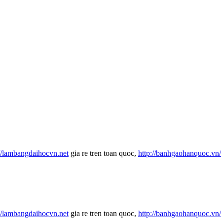
://lambangdaihocvn.net
gia re tren toan quoc,
http://banhgaohanquoc.vn
://lambangdaihocvn.net
gia re tren toan quoc,
http://banhgaohanquoc.vn