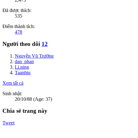
Đã được thích:
535
Điểm thành tích:
478
Người theo dõi
12
Nguyễn Vũ Trường
dan_phan
Li.ning
Taanhtu
Xem tất cả
Sinh nhật:
20/10/88
(Age: 37)
Chia sẻ trang này
Tweet