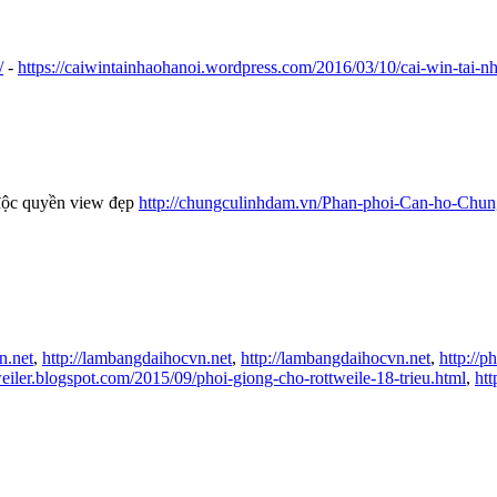
/
-
https://caiwintainhaohanoi.wordpress.com/2016/03/10/cai-win-tai-nha
ộc quyền view đẹp
http://chungculinhdam.vn/Phan-phoi-Can-ho-Chu
n.net
,
http://lambangdaihocvn.net
,
http://lambangdaihocvn.net
,
http://
weiler.blogspot.com/2015/09/phoi-giong-cho-rottweile-18-trieu.html
,
ht