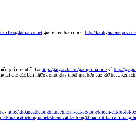
://lambangdaihocvn.net
gia re tren toan quoc,
http://banhgaohanquoc.vn
miễn phí duy nhất Tại
http://gaigoivl.com/gai-goi-ha-noi/
và
http://gaig
lại cho các bạn những phút giây thoải mái hơn bao giờ hết ...xem chi t
ng
-
http://khoancatbetonghn.net/khoan-cat-be-tong/khoan-cat-rut-loi-be
tp://khoancatbetonghn.net/khoan-cat-be-tong/khoan-rut-loi-cat-duong-b