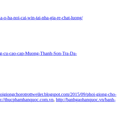
-o-ha-noi-cai-win-tai-nha-gia-re-chat-luong/
ng-cu-cao-cap-Muong-Thanh-Son-Tra-Da-
phoigiongchorotrottweiler.blogspot.com/2015/09/phoi-giong-cho-
tp://thucphamhanquoc.com.vn
,
http://banhgaohanquoc.vn/banh-