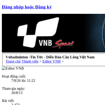
Đăng nhập hoặc Đăng ký
Vnbadminton -Tin Tức - Diễn Đàn Cầu Lông Việt Nam
Trang chủ
Thành viên
>
Editor VNB
>
Hoạt động cuối:
7/8/26 lúc 11:22
Tham gia ngày:
26/8/13
Bài viết:
2,473