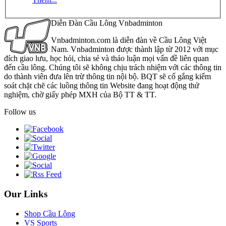
Diễn Đàn Cầu Lông Vnbadminton
Vnbadminton.com là diễn đàn về Cầu Lông Việt
Nam. Vnbadminton được thành lập từ 2012 với mục
đích giao lưu, học hỏi, chia sẻ và thảo luận mọi vấn đề liên quan
đến cầu lông. Chúng tôi sẽ không chịu trách nhiệm với các thông tin
do thành viên đưa lên trừ thông tin nội bộ. BQT sẽ cố gắng kiểm
soát chặt chẽ các luồng thông tin Website đang hoạt động thử
nghiệm, chờ giấy phép MXH của Bộ TT & TT.
Follow us
Our Links
Shop Cầu Lông
VS Sports