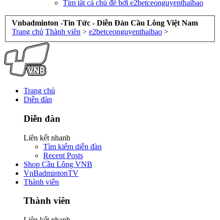
Tìm tất cả chủ đề bởi e2betceonguyenthaibao
Vnbadminton -Tin Tức - Diễn Đàn Cầu Lông Việt Nam
Trang chủ
Thành viên
>
e2betceonguyenthaibao
>
Trang chủ
Diễn đàn
Diễn đàn
Liên kết nhanh
Tìm kiếm diễn đàn
Recent Posts
Shop Cầu Lông VNB
VnBadmintonTV
Thành viên
Thành viên
Liên kết nhanh