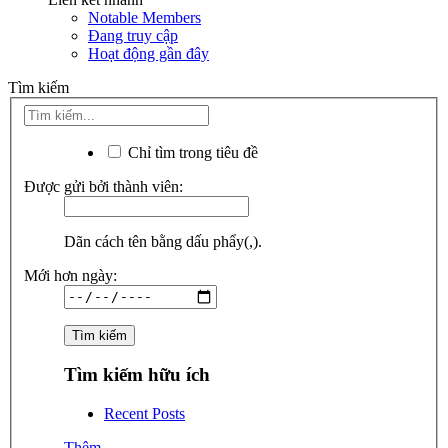
Notable Members
Đang truy cập
Hoạt động gần đây
Tìm kiếm
Chỉ tìm trong tiêu đề
Được gửi bởi thành viên:
Dãn cách tên bằng dấu phẩy(,).
Mới hơn ngày:
Tìm kiếm hữu ích
Recent Posts
Thêm...