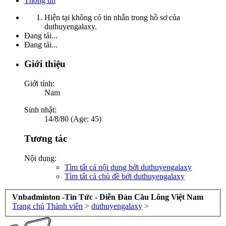
Thông tin
Hiện tại không có tin nhắn trong hồ sơ của
duthuyengalaxy.
Đang tải...
Đang tải...
Giới thiệu
Giới tính:
Nam
Sinh nhật:
14/8/80 (Age: 45)
Tương tác
Nội dung:
Tìm tất cả nội dung bởi duthuyengalaxy
Tìm tất cả chủ đề bởi duthuyengalaxy
Vnbadminton -Tin Tức - Diễn Đàn Cầu Lông Việt Nam
Trang chủ
Thành viên
>
duthuyengalaxy
>