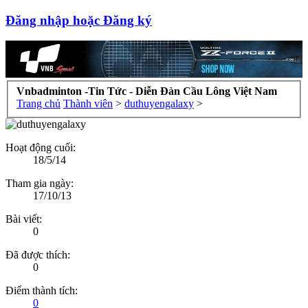
Đăng nhập hoặc Đăng ký
Vnbadminton -Tin Tức - Diễn Đàn Cầu Lông Việt Nam
Trang chủ
Thành viên
>
duthuyengalaxy
>
Hoạt động cuối:
18/5/14
Tham gia ngày:
17/10/13
Bài viết:
0
Đã được thích:
0
Điểm thành tích:
0