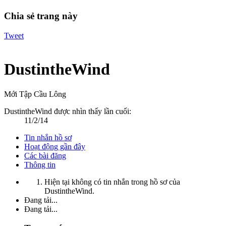
Chia sẻ trang này
Tweet
DustintheWind
Mới Tập Cầu Lông
DustintheWind được nhìn thấy lần cuối:
11/2/14
Tin nhắn hồ sơ
Hoạt động gần đây
Các bài đăng
Thông tin
Hiện tại không có tin nhắn trong hồ sơ của
DustintheWind.
Đang tải...
Đang tải...