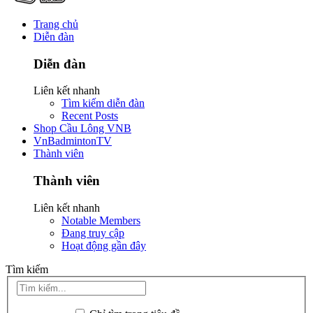
Trang chủ
Diễn đàn
Diễn đàn
Liên kết nhanh
Tìm kiếm diễn đàn
Recent Posts
Shop Cầu Lông VNB
VnBadmintonTV
Thành viên
Thành viên
Liên kết nhanh
Notable Members
Đang truy cập
Hoạt động gần đây
Tìm kiếm