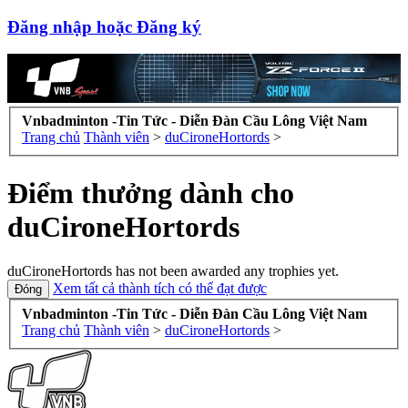
Đăng nhập hoặc Đăng ký
Vnbadminton -Tin Tức - Diễn Đàn Cầu Lông Việt Nam
Trang chủ
Thành viên
>
duCironeHortords
>
Điểm thưởng dành cho
duCironeHortords
duCironeHortords has not been awarded any trophies yet.
Xem tất cả thành tích có thể đạt được
Vnbadminton -Tin Tức - Diễn Đàn Cầu Lông Việt Nam
Trang chủ
Thành viên
>
duCironeHortords
>