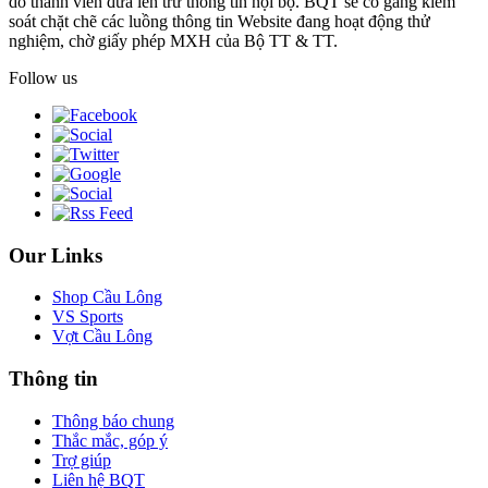
do thành viên đưa lên trừ thông tin nội bộ. BQT sẽ cố gắng kiểm
soát chặt chẽ các luồng thông tin Website đang hoạt động thử
nghiệm, chờ giấy phép MXH của Bộ TT & TT.
Follow us
Our Links
Shop Cầu Lông
VS Sports
Vợt Cầu Lông
Thông tin
Thông báo chung
Thắc mắc, góp ý
Trợ giúp
Liên hệ BQT