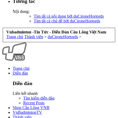
Tương tác
Nội dung:
Tìm tất cả nội dung bởi duCironeHortords
Tìm tất cả chủ đề bởi duCironeHortords
Vnbadminton -Tin Tức - Diễn Đàn Cầu Lông Việt Nam
Trang chủ
Thành viên
>
duCironeHortords
>
Trang chủ
Diễn đàn
Diễn đàn
Liên kết nhanh
Tìm kiếm diễn đàn
Recent Posts
Shop Cầu Lông VNB
VnBadmintonTV
Thành viên