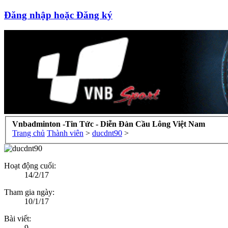
Đăng nhập hoặc Đăng ký
Vnbadminton -Tin Tức - Diễn Đàn Cầu Lông Việt Nam
Trang chủ
Thành viên
>
ducdnt90
>
Hoạt động cuối:
14/2/17
Tham gia ngày:
10/1/17
Bài viết:
9