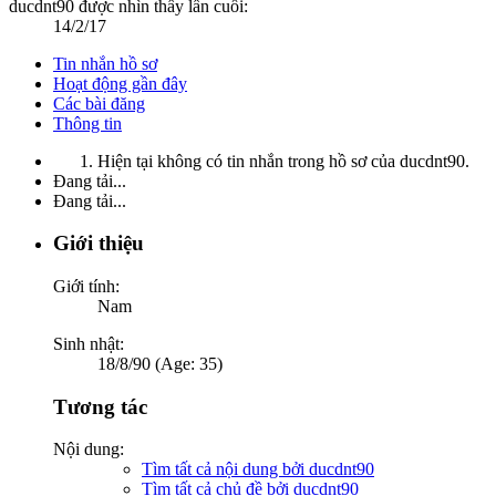
ducdnt90 được nhìn thấy lần cuối:
14/2/17
Tin nhắn hồ sơ
Hoạt động gần đây
Các bài đăng
Thông tin
Hiện tại không có tin nhắn trong hồ sơ của ducdnt90.
Đang tải...
Đang tải...
Giới thiệu
Giới tính:
Nam
Sinh nhật:
18/8/90 (Age: 35)
Tương tác
Nội dung:
Tìm tất cả nội dung bởi ducdnt90
Tìm tất cả chủ đề bởi ducdnt90