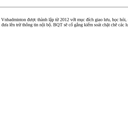
badminton được thành lập từ 2012 với mục đích giao lưu, học hỏi, ch
n đưa lên trừ thông tin nội bộ. BQT sẽ cố gắng kiểm soát chặt chẽ các