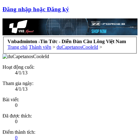
Đăng nhập hoặc Đăng ký
Vnbadminton -Tin Tức - Diễn Đàn Cầu Lông Việt Nam
Trang chủ
Thành viên
>
duCapetanosCooleId
>
Hoạt động cuối:
4/1/13
Tham gia ngày:
4/1/13
Bài viết:
0
Đã được thích:
0
Điểm thành tích:
0