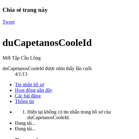
Chia sẻ trang này
Tweet
duCapetanosCooleId
Mới Tập Cầu Lông
duCapetanosCooleId được nhìn thấy lần cuối:
4/1/13
Tin nhắn hồ sơ
Hoạt động gần đây
Các bài đăng
Thông tin
Hiện tại không có tin nhắn trong hồ sơ của
duCapetanosCooleId.
Đang tải...
Đang tải...