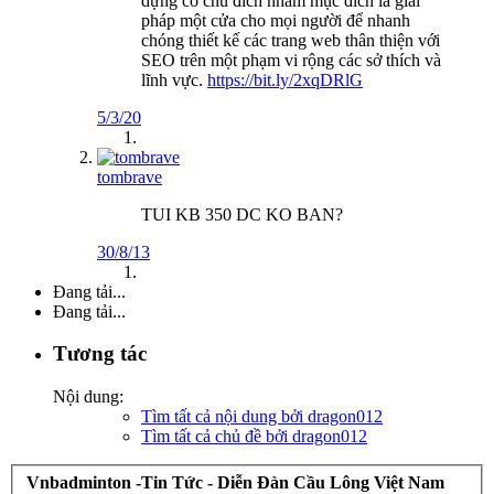
dựng có chủ đích nhằm mục đích là giải
pháp một cửa cho mọi người để nhanh
chóng thiết kế các trang web thân thiện với
SEO trên một phạm vi rộng các sở thích và
lĩnh vực.
https://bit.ly/2xqDRlG
5/3/20
tombrave
TUI KB 350 DC KO BAN?
30/8/13
Đang tải...
Đang tải...
Tương tác
Nội dung:
Tìm tất cả nội dung bởi dragon012
Tìm tất cả chủ đề bởi dragon012
Vnbadminton -Tin Tức - Diễn Đàn Cầu Lông Việt Nam