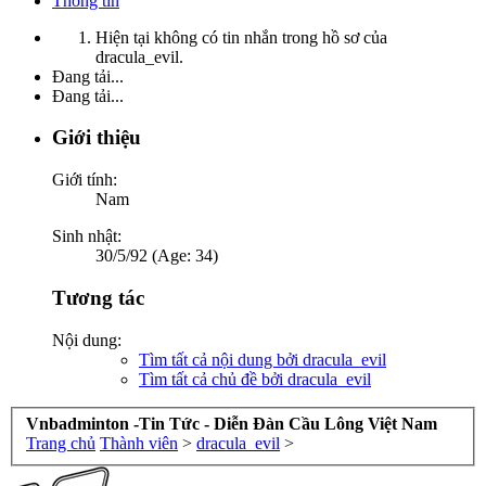
Thông tin
Hiện tại không có tin nhắn trong hồ sơ của
dracula_evil.
Đang tải...
Đang tải...
Giới thiệu
Giới tính:
Nam
Sinh nhật:
30/5/92 (Age: 34)
Tương tác
Nội dung:
Tìm tất cả nội dung bởi dracula_evil
Tìm tất cả chủ đề bởi dracula_evil
Vnbadminton -Tin Tức - Diễn Đàn Cầu Lông Việt Nam
Trang chủ
Thành viên
>
dracula_evil
>