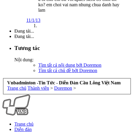
ko? em choi vai nam nhung chua danh hay
lam
11/1/13
Đang tải...
Đang tải...
Tương tác
Nội dung:
Tìm tất cả nội dung bởi Doremon
Tìm tất cả chủ đề bởi Doremon
Vnbadminton -Tin Tức - Diễn Đàn Cầu Lông Việt Nam
Trang chủ
Thành viên
>
Doremon
>
Trang chủ
Diễn đàn