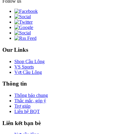
Follow us
Our Links
Shop Cầu Lông
VS Sports
Vợt Cầu Lông
Thông tin
Thông báo chung
Thắc mắc, góp ý
Trợ giúp
Liên hệ BQT
Liên kết bạn bè