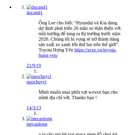
ducand1
Ông Lee cho biết: “Hyundai và Kia đang
dự định phát triển 26 mẫu xe thân thiện với
môi trường để tung ra thị trường trước năm
2020. Chúng tôi hi vọng sẽ trở thành hãng
sản xuất xe xanh lớn thứ hai trên thế giới”.
Toyota Hưng Yên
https://xexe.vn/toyota-
hung-yen/
21/9/19
quochuyct
Mình muốn mua phôi vợt woven bạn cho
mình địa chỉ với. Thanks bạn !
14/3/13
mecaulong
a oi cho em bit vot apacs stern 85 choi tot