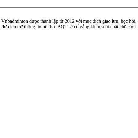
badminton được thành lập từ 2012 với mục đích giao lưu, học hỏi, ch
n đưa lên trừ thông tin nội bộ. BQT sẽ cố gắng kiểm soát chặt chẽ các