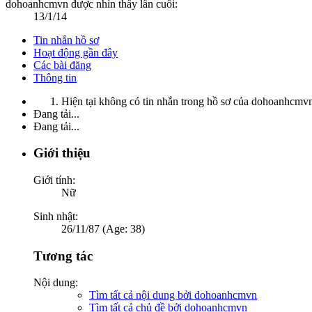
dohoanhcmvn được nhìn thấy lần cuối:
13/1/14
Tin nhắn hồ sơ
Hoạt động gần đây
Các bài đăng
Thông tin
Hiện tại không có tin nhắn trong hồ sơ của dohoanhcmv
Đang tải...
Đang tải...
Giới thiệu
Giới tính:
Nữ
Sinh nhật:
26/11/87 (Age: 38)
Tương tác
Nội dung:
Tìm tất cả nội dung bởi dohoanhcmvn
Tìm tất cả chủ đề bởi dohoanhcmvn