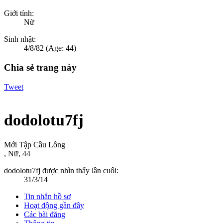
Giới tính:
Nữ
Sinh nhật:
4/8/82
(Age: 44)
Chia sẻ trang này
Tweet
dodolotu7fj
Mới Tập Cầu Lông
, Nữ, 44
dodolotu7fj được nhìn thấy lần cuối:
31/3/14
Tin nhắn hồ sơ
Hoạt động gần đây
Các bài đăng