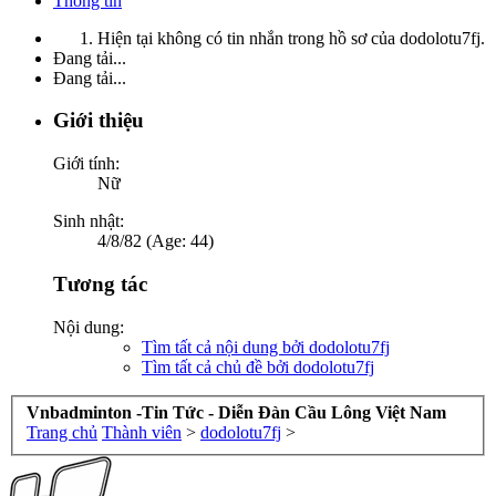
Thông tin
Hiện tại không có tin nhắn trong hồ sơ của dodolotu7fj.
Đang tải...
Đang tải...
Giới thiệu
Giới tính:
Nữ
Sinh nhật:
4/8/82 (Age: 44)
Tương tác
Nội dung:
Tìm tất cả nội dung bởi dodolotu7fj
Tìm tất cả chủ đề bởi dodolotu7fj
Vnbadminton -Tin Tức - Diễn Đàn Cầu Lông Việt Nam
Trang chủ
Thành viên
>
dodolotu7fj
>