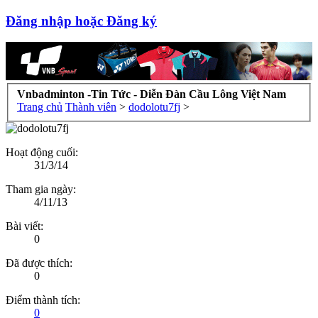
Đăng nhập hoặc Đăng ký
Vnbadminton -Tin Tức - Diễn Đàn Cầu Lông Việt Nam
Trang chủ
Thành viên
>
dodolotu7fj
>
Hoạt động cuối:
31/3/14
Tham gia ngày:
4/11/13
Bài viết:
0
Đã được thích:
0
Điểm thành tích:
0