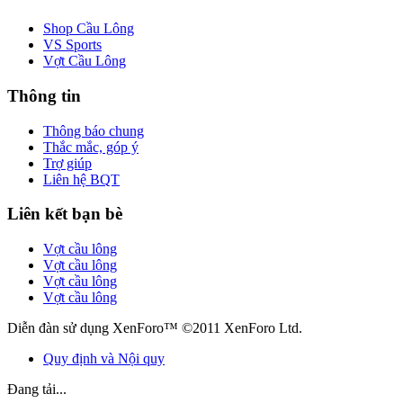
Shop Cầu Lông
VS Sports
Vợt Cầu Lông
Thông tin
Thông báo chung
Thắc mắc, góp ý
Trợ giúp
Liên hệ BQT
Liên kết bạn bè
Vợt cầu lông
Vợt cầu lông
Vợt cầu lông
Vợt cầu lông
Diễn đàn sử dụng XenForo™ ©2011 XenForo Ltd.
Quy định và Nội quy
Đang tải...