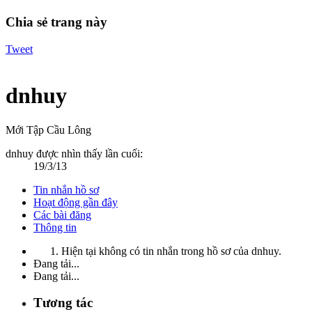
Chia sẻ trang này
Tweet
dnhuy
Mới Tập Cầu Lông
dnhuy được nhìn thấy lần cuối:
19/3/13
Tin nhắn hồ sơ
Hoạt động gần đây
Các bài đăng
Thông tin
Hiện tại không có tin nhắn trong hồ sơ của dnhuy.
Đang tải...
Đang tải...
Tương tác