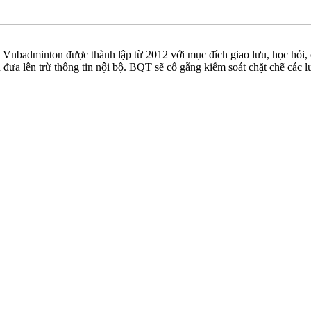
badminton được thành lập từ 2012 với mục đích giao lưu, học hỏi, ch
n đưa lên trừ thông tin nội bộ. BQT sẽ cố gắng kiểm soát chặt chẽ các