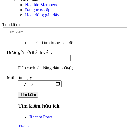
Notable Members
Đang truy cập
Hoạt động gần đây
Tìm kiếm
Chỉ tìm trong tiêu đề
Được gửi bởi thành viên:
Dãn cách tên bằng dấu phẩy(,).
Mới hơn ngày:
Tìm kiếm hữu ích
Recent Posts
Thêm...