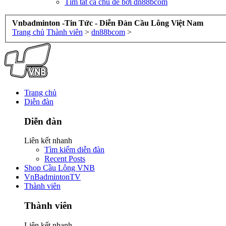
Tìm tất cả chủ đề bởi dn88bcom
Vnbadminton -Tin Tức - Diễn Đàn Cầu Lông Việt Nam
Trang chủ
Thành viên
>
dn88bcom
>
Trang chủ
Diễn đàn
Diễn đàn
Liên kết nhanh
Tìm kiếm diễn đàn
Recent Posts
Shop Cầu Lông VNB
VnBadmintonTV
Thành viên
Thành viên
Liên kết nhanh