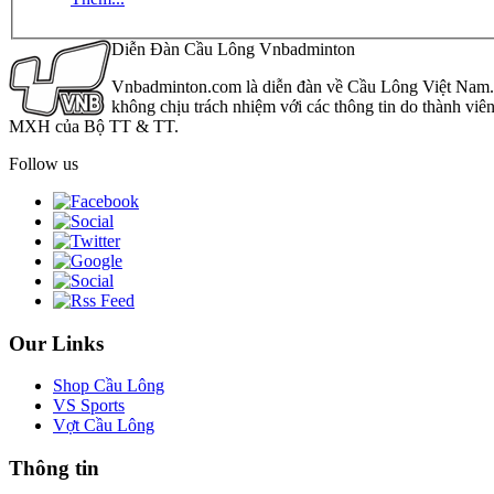
Diễn Đàn Cầu Lông Vnbadminton
Vnbadminton.com là diễn đàn về Cầu Lông Việt Nam. Vn
không chịu trách nhiệm với các thông tin do thành viê
MXH của Bộ TT & TT.
Follow us
Our Links
Shop Cầu Lông
VS Sports
Vợt Cầu Lông
Thông tin