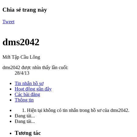
Chia sẻ trang này
Tweet
dms2042
Mới Tập Cầu Lông
dms2042 được nhìn thấy lần cuối:
28/4/13
Tin nhắn hồ sơ
Hoạt động gần đây
Các bài đăng
Thông tin
Hiện tại không có tin nhắn trong hồ sơ của dms2042.
Đang tải...
Đang tải...
Tương tác