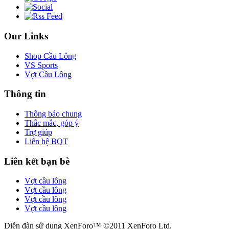
Our Links
Shop Cầu Lông
VS Sports
Vợt Cầu Lông
Thông tin
Thông báo chung
Thắc mắc, góp ý
Trợ giúp
Liên hệ BQT
Liên kết bạn bè
Vợt cầu lông
Vợt cầu lông
Vợt cầu lông
Vợt cầu lông
Diễn đàn sử dụng XenForo™ ©2011 XenForo Ltd.