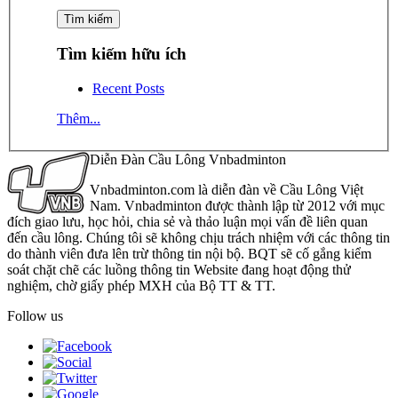
Tìm kiếm hữu ích
Recent Posts
Thêm...
Diễn Đàn Cầu Lông Vnbadminton
Vnbadminton.com là diễn đàn về Cầu Lông Việt
Nam. Vnbadminton được thành lập từ 2012 với mục
đích giao lưu, học hỏi, chia sẻ và thảo luận mọi vấn đề liên quan
đến cầu lông. Chúng tôi sẽ không chịu trách nhiệm với các thông tin
do thành viên đưa lên trừ thông tin nội bộ. BQT sẽ cố gắng kiểm
soát chặt chẽ các luồng thông tin Website đang hoạt động thử
nghiệm, chờ giấy phép MXH của Bộ TT & TT.
Follow us