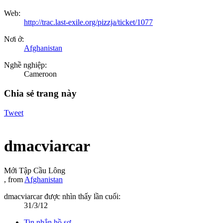
Web:
http://trac.last-exile.org/pizzja/ticket/1077
Nơi ở:
Afghanistan
Nghề nghiệp:
Cameroon
Chia sẻ trang này
Tweet
dmacviarcar
Mới Tập Cầu Lông
,
from
Afghanistan
dmacviarcar được nhìn thấy lần cuối:
31/3/12
Tin nhắn hồ sơ