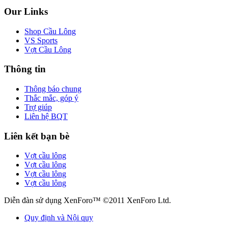
Our Links
Shop Cầu Lông
VS Sports
Vợt Cầu Lông
Thông tin
Thông báo chung
Thắc mắc, góp ý
Trợ giúp
Liên hệ BQT
Liên kết bạn bè
Vợt cầu lông
Vợt cầu lông
Vợt cầu lông
Vợt cầu lông
Diễn đàn sử dụng XenForo™ ©2011 XenForo Ltd.
Quy định và Nội quy