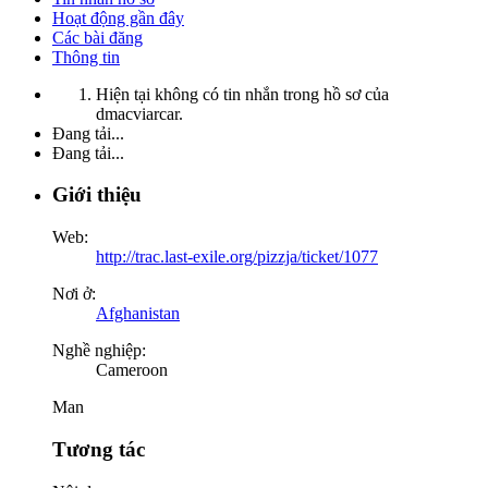
Hoạt động gần đây
Các bài đăng
Thông tin
Hiện tại không có tin nhắn trong hồ sơ của
dmacviarcar.
Đang tải...
Đang tải...
Giới thiệu
Web:
http://trac.last-exile.org/pizzja/ticket/1077
Nơi ở:
Afghanistan
Nghề nghiệp:
Cameroon
Man
Tương tác