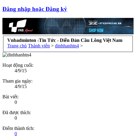
Đăng nhập hoặc Đăng ký
Vnbadminton -Tin Tức - Diễn Đàn Cầu Lông Việt Nam
Trang chủ
Thành viên
>
dinhhanhtn4
>
Hoạt động cuối:
4/9/15
Tham gia ngày:
4/9/15
Bài viết:
0
Đã được thích:
0
Điểm thành tích:
0