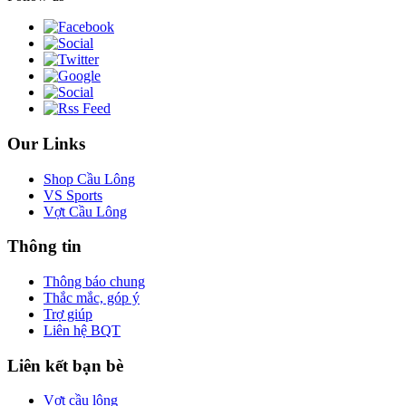
Our Links
Shop Cầu Lông
VS Sports
Vợt Cầu Lông
Thông tin
Thông báo chung
Thắc mắc, góp ý
Trợ giúp
Liên hệ BQT
Liên kết bạn bè
Vợt cầu lông