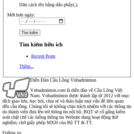
Dãn cách tên bằng dấu phẩy(,).
Mới hơn ngày:
Tìm kiếm hữu ích
Recent Posts
Thêm...
Diễn Đàn Cầu Lông Vnbadminton
Vnbadminton.com là diễn đàn về Cầu Lông Việt
Nam. Vnbadminton được thành lập từ 2012 với mục
đích giao lưu, học hỏi, chia sẻ và thảo luận mọi vấn đề liên quan
đến cầu lông. Chúng tôi sẽ không chịu trách nhiệm với các thông tin
do thành viên đưa lên trừ thông tin nội bộ. BQT sẽ cố gắng kiểm
soát chặt chẽ các luồng thông tin Website đang hoạt động thử
nghiệm, chờ giấy phép MXH của Bộ TT & TT.
Follow us