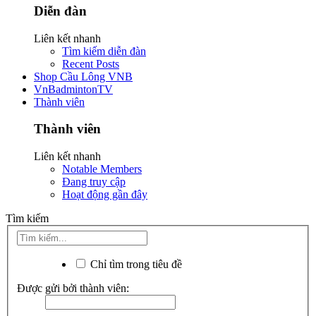
Diễn đàn
Liên kết nhanh
Tìm kiếm diễn đàn
Recent Posts
Shop Cầu Lông VNB
VnBadmintonTV
Thành viên
Thành viên
Liên kết nhanh
Notable Members
Đang truy cập
Hoạt động gần đây
Tìm kiếm
Chỉ tìm trong tiêu đề
Được gửi bởi thành viên: