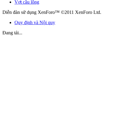
Vợt cầu lông
Diễn đàn sử dụng XenForo™ ©2011 XenForo Ltd.
Quy định và Nội quy
Đang tải...