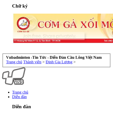
Chữ ký
Vnbadminton -Tin Tức - Diễn Đàn Cầu Lông Việt Nam
Trang chủ
Thành viên
>
Đinh Gia Lương
>
Trang chủ
Diễn đàn
Diễn đàn