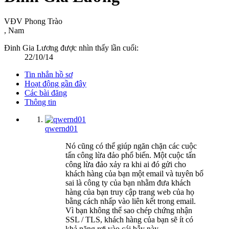
VĐV Phong Trào
, Nam
Đinh Gia Lương được nhìn thấy lần cuối:
22/10/14
Tin nhắn hồ sơ
Hoạt động gần đây
Các bài đăng
Thông tin
qwernd01
Nó cũng có thể giúp ngăn chặn các cuộc
tấn công lừa đảo phổ biến. Một cuộc tấn
công lừa đảo xảy ra khi ai đó gửi cho
khách hàng của bạn một email và tuyên bố
sai là công ty của bạn nhằm đưa khách
hàng của bạn truy cập trang web của họ
bằng cách nhấp vào liên kết trong email.
Vì bạn không thể sao chép chứng nhận
SSL / TLS, khách hàng của bạn sẽ ít có
khả năng rơi vào cái bẫy này.