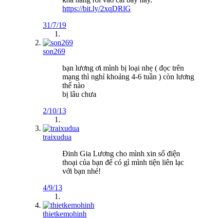
https://bit.ly/2xqDRlG
31/7/19
son269
bạn lương ơi mình bị loại nhẹ ( đọc trên
mạng thì nghỉ khoảng 4-6 tuần ) còn lương
thế nào
bị lâu chưa
2/10/13
traixudua
Đinh Gia Lương cho mình xin số điện
thoại của bạn để có gì mình tiện liên lạc
với bạn nhé!
4/9/13
thietkemohinh