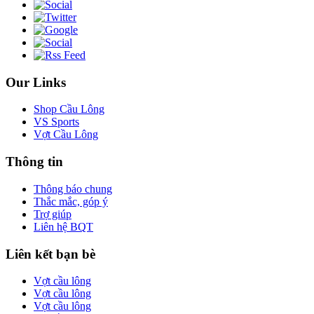
Our Links
Shop Cầu Lông
VS Sports
Vợt Cầu Lông
Thông tin
Thông báo chung
Thắc mắc, góp ý
Trợ giúp
Liên hệ BQT
Liên kết bạn bè
Vợt cầu lông
Vợt cầu lông
Vợt cầu lông