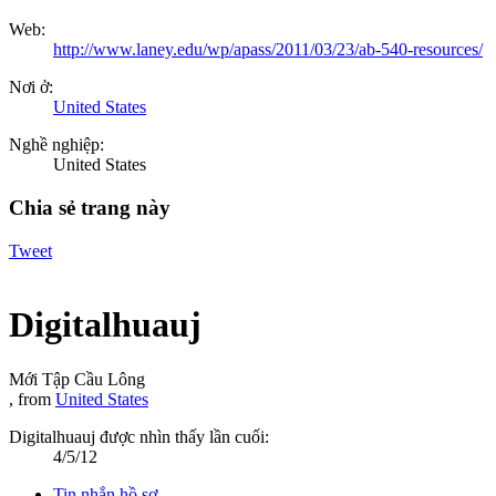
Web:
http://www.laney.edu/wp/apass/2011/03/23/ab-540-resources/
Nơi ở:
United States
Nghề nghiệp:
United States
Chia sẻ trang này
Tweet
Digitalhuauj
Mới Tập Cầu Lông
,
from
United States
Digitalhuauj được nhìn thấy lần cuối:
4/5/12
Tin nhắn hồ sơ