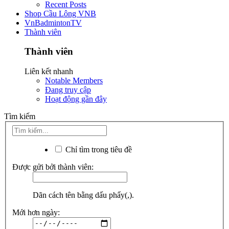
Recent Posts
Shop Cầu Lông VNB
VnBadmintonTV
Thành viên
Thành viên
Liên kết nhanh
Notable Members
Đang truy cập
Hoạt động gần đây
Tìm kiếm
Chỉ tìm trong tiêu đề
Được gửi bởi thành viên:
Dãn cách tên bằng dấu phẩy(,).
Mới hơn ngày: