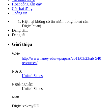
Hoạt động gần đây
Các bài đăng
Thông tin
Hiện tại không có tin nhắn trong hồ sơ của
Digitalhuauj.
Đang tải...
Đang tải...
Giới thiệu
Web:
http://www.laney.edu/wp/apass/2011/03/23/ab-540-
resources/
Nơi ở:
United States
Nghề nghiệp:
United States
Man
DigitalxpkmyDD