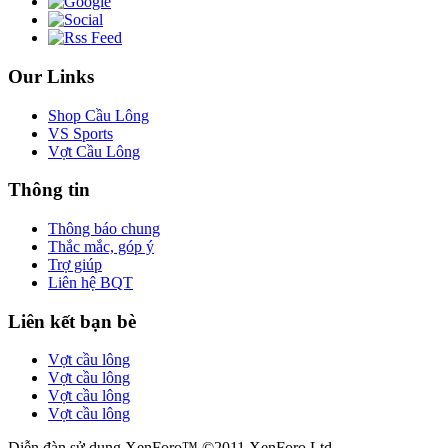
Our Links
Shop Cầu Lông
VS Sports
Vợt Cầu Lông
Thông tin
Thông báo chung
Thắc mắc, góp ý
Trợ giúp
Liên hệ BQT
Liên kết bạn bè
Vợt cầu lông
Vợt cầu lông
Vợt cầu lông
Vợt cầu lông
Diễn đàn sử dụng XenForo™ ©2011 XenForo Ltd.