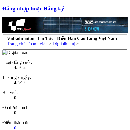
Đăng nhập hoặc Đăng ký
Vnbadminton -Tin Tức - Diễn Đàn Cầu Lông Việt Nam
Trang chủ
Thành viên
>
Digitalhuauj
>
Hoạt động cuối:
4/5/12
Tham gia ngày:
4/5/12
Bài viết:
0
Đã được thích:
0
Điểm thành tích:
0