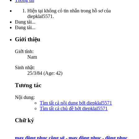
Thông tin
Hiện tại không có tin nhắn trong hồ sơ của
diepklal5571.
Đang tải...
Đang tải...
Giới thiệu
Giới tính:
Nam
Sinh nhật:
25/3/84 (Age: 42)
Tương tác
Nội dung:
Tìm tất cả nội dung bởi diepklal5571
Tìm tất cả chủ đề bởi diepklal5571
Chữ ký
may đồng phục công sở
-
may đồng phục
-
đồng phục