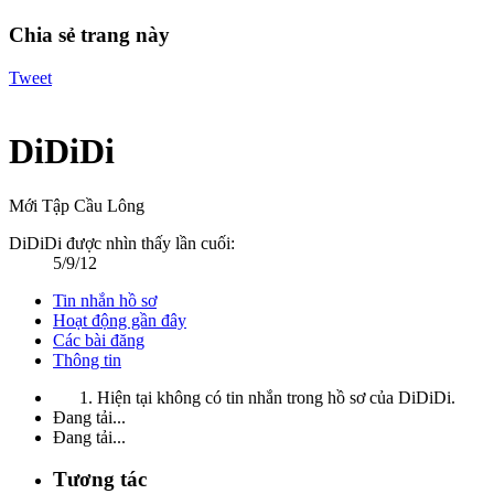
Chia sẻ trang này
Tweet
DiDiDi
Mới Tập Cầu Lông
DiDiDi được nhìn thấy lần cuối:
5/9/12
Tin nhắn hồ sơ
Hoạt động gần đây
Các bài đăng
Thông tin
Hiện tại không có tin nhắn trong hồ sơ của DiDiDi.
Đang tải...
Đang tải...
Tương tác