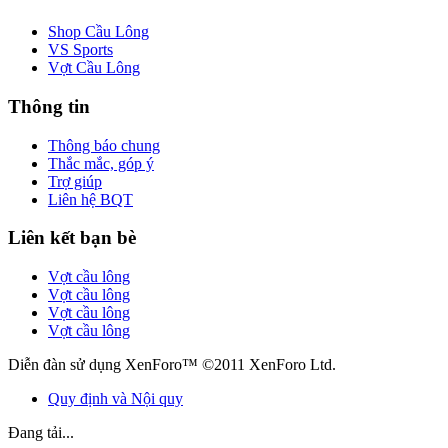
Shop Cầu Lông
VS Sports
Vợt Cầu Lông
Thông tin
Thông báo chung
Thắc mắc, góp ý
Trợ giúp
Liên hệ BQT
Liên kết bạn bè
Vợt cầu lông
Vợt cầu lông
Vợt cầu lông
Vợt cầu lông
Diễn đàn sử dụng XenForo™ ©2011 XenForo Ltd.
Quy định và Nội quy
Đang tải...