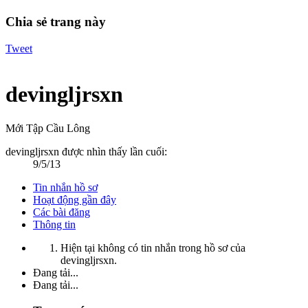
Chia sẻ trang này
Tweet
devingljrsxn
Mới Tập Cầu Lông
devingljrsxn được nhìn thấy lần cuối:
9/5/13
Tin nhắn hồ sơ
Hoạt động gần đây
Các bài đăng
Thông tin
Hiện tại không có tin nhắn trong hồ sơ của
devingljrsxn.
Đang tải...
Đang tải...