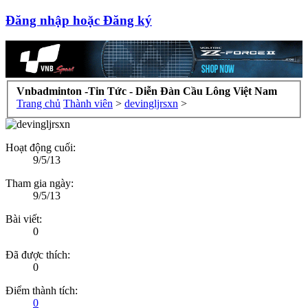
Đăng nhập hoặc Đăng ký
Vnbadminton -Tin Tức - Diễn Đàn Cầu Lông Việt Nam
Trang chủ
Thành viên
>
devingljrsxn
>
Hoạt động cuối:
9/5/13
Tham gia ngày:
9/5/13
Bài viết:
0
Đã được thích:
0
Điểm thành tích:
0