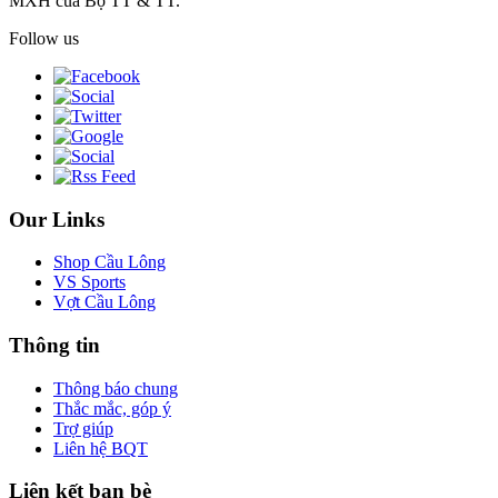
MXH của Bộ TT & TT.
Follow us
Our Links
Shop Cầu Lông
VS Sports
Vợt Cầu Lông
Thông tin
Thông báo chung
Thắc mắc, góp ý
Trợ giúp
Liên hệ BQT
Liên kết bạn bè