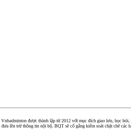
badminton được thành lập từ 2012 với mục đích giao lưu, học hỏi, ch
n đưa lên trừ thông tin nội bộ. BQT sẽ cố gắng kiểm soát chặt chẽ các