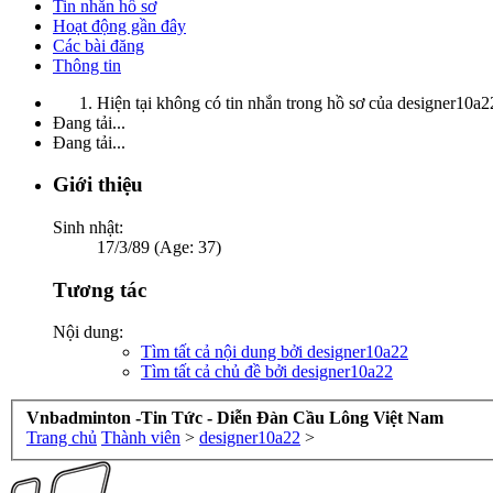
Tin nhắn hồ sơ
Hoạt động gần đây
Các bài đăng
Thông tin
Hiện tại không có tin nhắn trong hồ sơ của designer10a2
Đang tải...
Đang tải...
Giới thiệu
Sinh nhật:
17/3/89 (Age: 37)
Tương tác
Nội dung:
Tìm tất cả nội dung bởi designer10a22
Tìm tất cả chủ đề bởi designer10a22
Vnbadminton -Tin Tức - Diễn Đàn Cầu Lông Việt Nam
Trang chủ
Thành viên
>
designer10a22
>