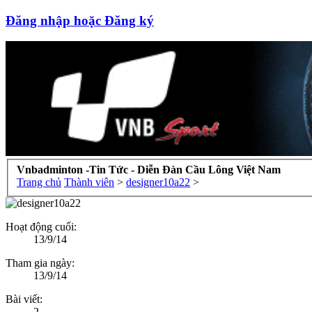
Đăng nhập hoặc Đăng ký
Vnbadminton -Tin Tức - Diễn Đàn Cầu Lông Việt Nam
Trang chủ
Thành viên
>
designer10a22
>
Hoạt động cuối:
13/9/14
Tham gia ngày:
13/9/14
Bài viết:
2