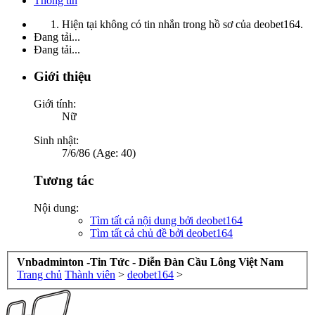
Thông tin
Hiện tại không có tin nhắn trong hồ sơ của deobet164.
Đang tải...
Đang tải...
Giới thiệu
Giới tính:
Nữ
Sinh nhật:
7/6/86 (Age: 40)
Tương tác
Nội dung:
Tìm tất cả nội dung bởi deobet164
Tìm tất cả chủ đề bởi deobet164
Vnbadminton -Tin Tức - Diễn Đàn Cầu Lông Việt Nam
Trang chủ
Thành viên
>
deobet164
>