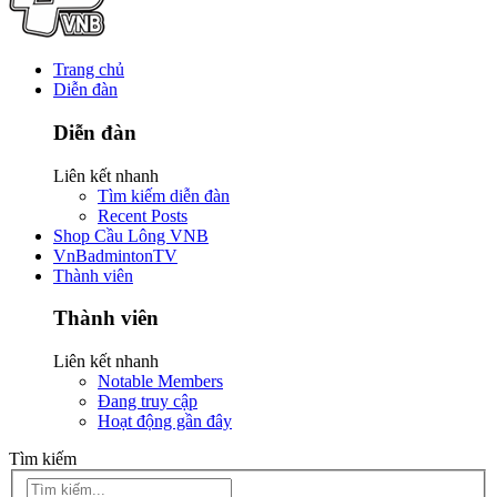
Trang chủ
Diễn đàn
Diễn đàn
Liên kết nhanh
Tìm kiếm diễn đàn
Recent Posts
Shop Cầu Lông VNB
VnBadmintonTV
Thành viên
Thành viên
Liên kết nhanh
Notable Members
Đang truy cập
Hoạt động gần đây
Tìm kiếm