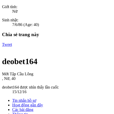
Giới tính:
Nữ
Sinh nhật:
7/6/86
(Age: 40)
Chia sẻ trang này
Tweet
deobet164
Mới Tập Cầu Lông
, Nữ, 40
deobet164 được nhìn thấy lần cuối:
15/12/16
Tin nhắn hồ sơ
Hoạt động gần đây
Các bài đăng