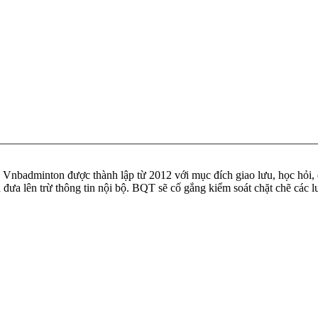
badminton được thành lập từ 2012 với mục đích giao lưu, học hỏi, ch
n đưa lên trừ thông tin nội bộ. BQT sẽ cố gắng kiểm soát chặt chẽ các