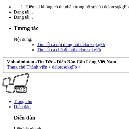
Hiện tại không có tin nhắn trong hồ sơ của deloresqkgFb
Đang tải...
Đang tải...
Tương tác
Nội dung:
Tìm tất cả nội dung bởi deloresqkgFb
Tìm tất cả chủ đề bởi deloresqkgFb
Vnbadminton -Tin Tức - Diễn Đàn Cầu Lông Việt Nam
Trang chủ
Thành viên
>
deloresqkgFb
>
Trang chủ
Diễn đàn
Diễn đàn
Liên kết nhanh