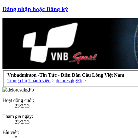
Đăng nhập hoặc Đăng ký
Vnbadminton -Tin Tức - Diễn Đàn Cầu Lông Việt Nam
Trang chủ
Thành viên
>
deloresqkgFb
>
Hoạt động cuối:
23/2/13
Tham gia ngày:
23/2/13
Bài viết:
0