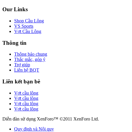
Our Links
Shop Cầu Lông
VS Sports
Vợt Cầu Lông
Thông tin
Thông báo chung
Thắc mắc, góp ý
Trợ giúp
Liên hệ BQT
Liên kết bạn bè
Vợt cầu lông
Vợt cầu lông
Vợt cầu lông
Vợt cầu lông
Diễn đàn sử dụng XenForo™ ©2011 XenForo Ltd.
Quy định và Nội quy