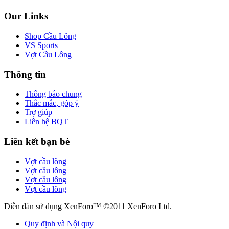
Our Links
Shop Cầu Lông
VS Sports
Vợt Cầu Lông
Thông tin
Thông báo chung
Thắc mắc, góp ý
Trợ giúp
Liên hệ BQT
Liên kết bạn bè
Vợt cầu lông
Vợt cầu lông
Vợt cầu lông
Vợt cầu lông
Diễn đàn sử dụng XenForo™ ©2011 XenForo Ltd.
Quy định và Nội quy