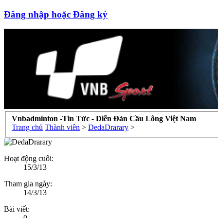
Đăng nhập hoặc Đăng ký
Vnbadminton -Tin Tức - Diễn Đàn Cầu Lông Việt Nam
Trang chủ
Thành viên
>
DedaDrarary
>
Hoạt động cuối:
15/3/13
Tham gia ngày:
14/3/13
Bài viết:
0