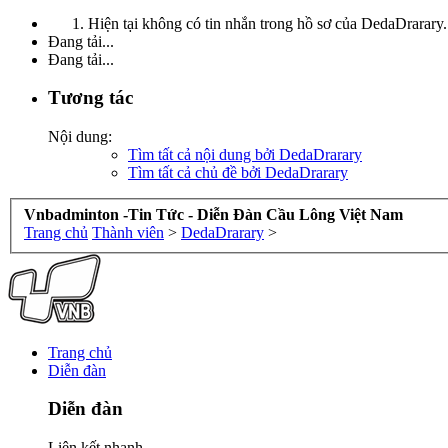
Hiện tại không có tin nhắn trong hồ sơ của DedaDrarary.
Đang tải...
Đang tải...
Tương tác
Nội dung:
Tìm tất cả nội dung bởi DedaDrarary
Tìm tất cả chủ đề bởi DedaDrarary
Vnbadminton -Tin Tức - Diễn Đàn Cầu Lông Việt Nam
Trang chủ
Thành viên
>
DedaDrarary
>
Trang chủ
Diễn đàn
Diễn đàn
Liên kết nhanh