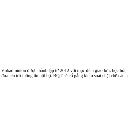
badminton được thành lập từ 2012 với mục đích giao lưu, học hỏi, ch
n đưa lên trừ thông tin nội bộ. BQT sẽ cố gắng kiểm soát chặt chẽ các