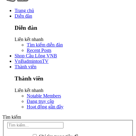
Trang chủ
Diễn đàn
Diễn đàn
Liên kết nhanh
Tìm kiếm diễn đàn
Recent Posts
Shop Cầu Lông VNB
VnBadmintonTV
Thành viên
Thành viên
Liên kết nhanh
Notable Members
Đang truy cập
Hoạt động gần đây
Tìm kiếm