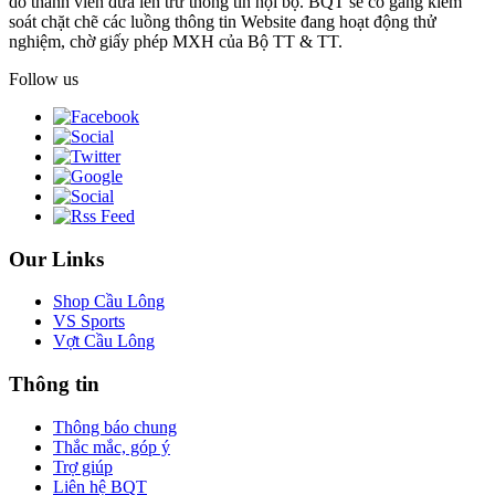
do thành viên đưa lên trừ thông tin nội bộ. BQT sẽ cố gắng kiểm
soát chặt chẽ các luồng thông tin Website đang hoạt động thử
nghiệm, chờ giấy phép MXH của Bộ TT & TT.
Follow us
Our Links
Shop Cầu Lông
VS Sports
Vợt Cầu Lông
Thông tin
Thông báo chung
Thắc mắc, góp ý
Trợ giúp
Liên hệ BQT