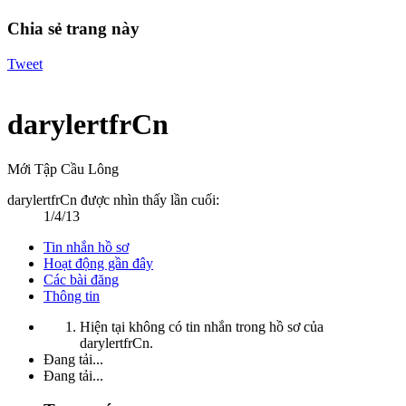
Chia sẻ trang này
Tweet
darylertfrCn
Mới Tập Cầu Lông
darylertfrCn được nhìn thấy lần cuối:
1/4/13
Tin nhắn hồ sơ
Hoạt động gần đây
Các bài đăng
Thông tin
Hiện tại không có tin nhắn trong hồ sơ của
darylertfrCn.
Đang tải...
Đang tải...