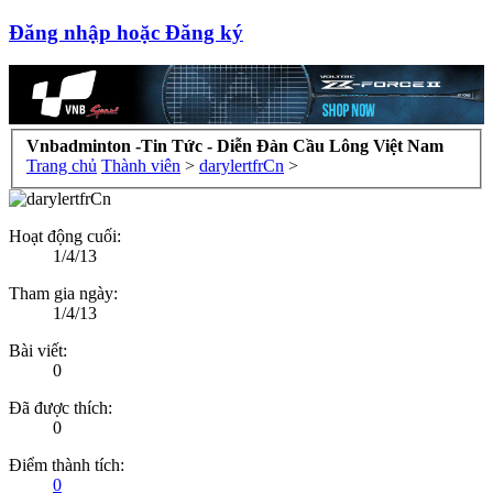
Đăng nhập hoặc Đăng ký
Vnbadminton -Tin Tức - Diễn Đàn Cầu Lông Việt Nam
Trang chủ
Thành viên
>
darylertfrCn
>
Hoạt động cuối:
1/4/13
Tham gia ngày:
1/4/13
Bài viết:
0
Đã được thích:
0
Điểm thành tích:
0