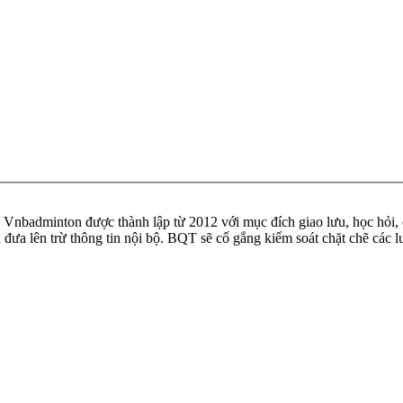
badminton được thành lập từ 2012 với mục đích giao lưu, học hỏi, ch
n đưa lên trừ thông tin nội bộ. BQT sẽ cố gắng kiểm soát chặt chẽ các