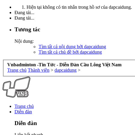
Hiện tại không có tin nhắn trong hồ sơ của dapcaidung.
Đang tải...
Đang tải...
Tương tác
Nội dung:
Tìm tất cả nội dung bởi dapcaidung
Tìm tất cả chủ đề bởi dapcaidung
Vnbadminton -Tin Tức - Diễn Đàn Cầu Lông Việt Nam
Trang chủ
Thành viên
>
dapcaidung
>
Trang chủ
Diễn đàn
Diễn đàn
Liên kết nhanh