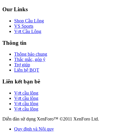
Our Links
Shop Cầu Lông
VS Sports
Vợt Cầu Lông
Thông tin
Thông báo chung
Thắc mắc, góp ý
Trợ giúp
Liên hệ BQT
Liên kết bạn bè
Vợt cầu lông
Vợt cầu lông
Vợt cầu lông
Vợt cầu lông
Diễn đàn sử dụng XenForo™ ©2011 XenForo Ltd.
Quy định và Nội quy