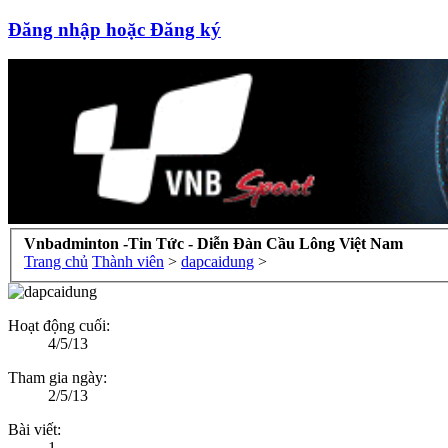
Đăng nhập hoặc Đăng ký
Vnbadminton -Tin Tức - Diễn Đàn Cầu Lông Việt Nam
Trang chủ
Thành viên
>
dapcaidung
>
Hoạt động cuối:
4/5/13
Tham gia ngày:
2/5/13
Bài viết:
1