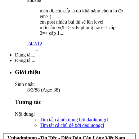
alibaba
mèn ơi, các cấp là do khả năng chém jo đó
em>:)
em post nhiều bài thì sẽ lên level
mới cầm vợt => vdv phong trào=> cấp
2=> cấp 1....
24/2/12
Đang tải...
Đang tải...
Giới thiệu
Sinh nhật:
8/3/88 (Age: 38)
Tương tác
Nội dung:
Tìm tất cả nội dung bởi daoluongcl
Tìm tất cả chủ đề bởi daoluongcl
Vnbadminton -Tin Tức - Diễn Đàn Cầu Lông Việt Nam