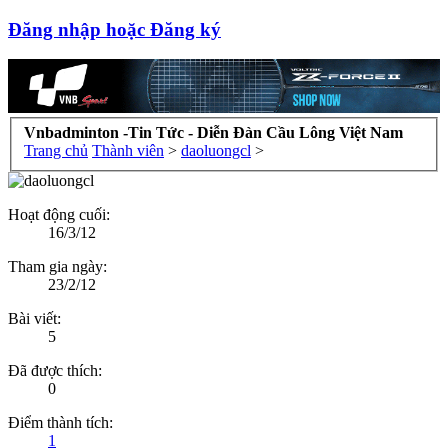
Đăng nhập hoặc Đăng ký
Vnbadminton -Tin Tức - Diễn Đàn Cầu Lông Việt Nam
Trang chủ
Thành viên
>
daoluongcl
>
Hoạt động cuối:
16/3/12
Tham gia ngày:
23/2/12
Bài viết:
5
Đã được thích:
0
Điểm thành tích:
1