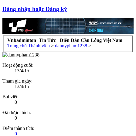
Đăng nhập hoặc Đăng ký
Vnbadminton -Tin Tức - Diễn Đàn Cầu Lông Việt Nam
Trang chủ
Thành viên
>
dannypham1238
>
Hoạt động cuối:
13/4/15
Tham gia ngày:
13/4/15
Bài viết:
0
Đã được thích:
0
Điểm thành tích:
0